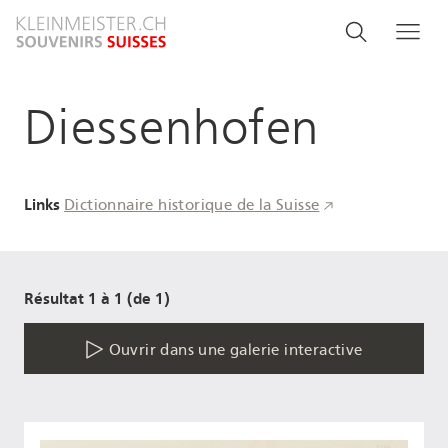
Aller
Search
Rechercher
Me
au
and
contenu
principal
menu
Diessenhofen
navigati
Links
Dictionnaire historique de la Suisse
Résultat 1 à 1 (de 1)
Ouvrir dans une galerie interactive