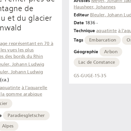
Artistes
Meyer, Johann Jak
ntagne de
Hausheer, Johannes
Editeur
Bleuler, Johann Lu
au et du glacier
Date
1836 -
inwald
Technique
aquatinte
à l'aq
Tags
Embarcation
O
age représentant en 70 à
 les vues les plus
Géographie
Arbon
es des bords du Rhin
Lac de Constance
euler, Johann Ludwig
euler, Johann Ludwig
GS-GUGE-15-35
(ca.)
aquatinte
à l'aquarelle
à la gomme arabique
cier
e
Paradiesgletscher
Alpes