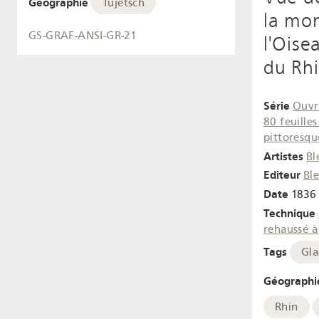
Géographie
Tujetsch
la mo
GS-GRAF-ANSI-GR-21
l'Oise
du Rh
Série
Ouvr
80 feuilles
pittoresqu
Artistes
Bl
Editeur
Bl
Date
1836 
Technique
rehaussé 
Tags
Gla
Géographi
Rhin