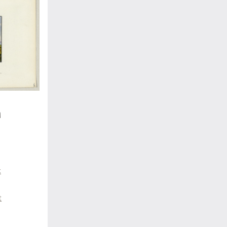
à
x
t