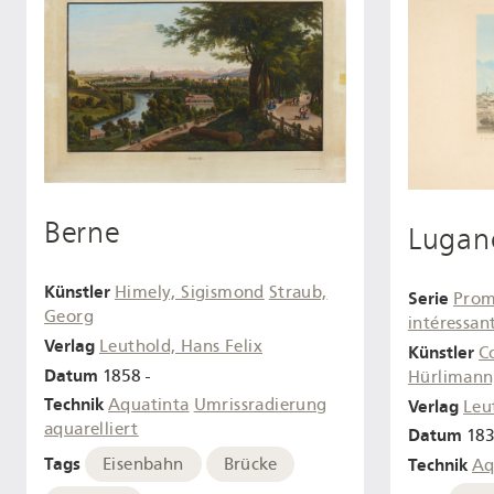
Berne
Lugan
Künstler
Himely, Sigismond
Straub,
Serie
Prome
Georg
intéressant
Verlag
Leuthold, Hans Felix
Künstler
C
Datum
1858 -
Hürlimann
Technik
Aquatinta
Umrissradierung
Verlag
Leu
aquarelliert
Datum
183
Tags
Technik
Eisenbahn
Brücke
Aq