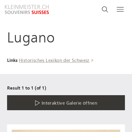
Direkt
Search
Suche
Me
zum
and
Inhalt
menu
Lugano
navigati
Links
Historisches Lexikon der Schweiz
Result 1 to 1 (of 1)
Interaktive Galerie öffnen