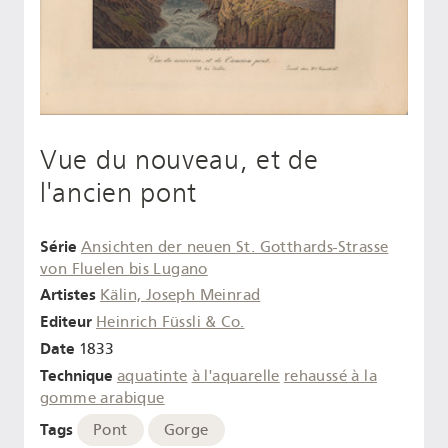
Vue du nouveau, et de
l'ancien pont
Série
Ansichten der neuen St. Gotthards-Strasse
von Fluelen bis Lugano
Artistes
Kälin, Joseph Meinrad
Editeur
Heinrich Füssli & Co.
Date
1833
Technique
aquatinte
à l'aquarelle
rehaussé à la
gomme arabique
Tags
Pont
Gorge