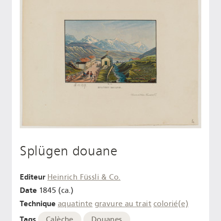
Splügen douane
Editeur
Heinrich Füssli & Co.
Date
1845 (ca.)
Technique
aquatinte
gravure au trait
colorié(e)
Tags
Calèche
Douanes