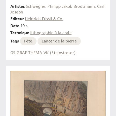
Artistes
Schwegler, Philipp Jakob
Brodtmann, Carl
Joseph
Editeur
Heinrich Füssli & Co.
Date
19 s.
Technique
lithographie à la craie
Tags
Fête
Lancer de la pierre
GS-GRAF-THEMA-VK (Steinstosser)