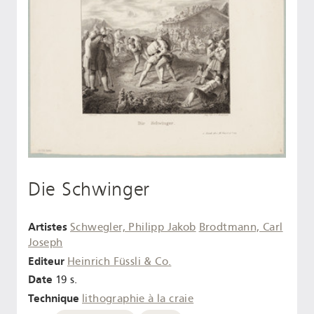
Die Schwinger
Artistes
Schwegler, Philipp Jakob
Brodtmann, Carl
Joseph
Editeur
Heinrich Füssli & Co.
Date
19 s.
Technique
lithographie à la craie