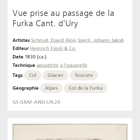
Vue prise au passage de la
Furka Cant. d'Ury
Artistes
Schmid, David Alois
Sperli, Johann Jakob
Editeur
Heinrich Füssli & Co.
Date
1830 (ca.)
Technique
aquatinte
à l'aquarelle
Tags
Col
Glacier
Touriste
Géographie
Alpes
Col de la Furka
GS-GRAF-ANSI-UR-20