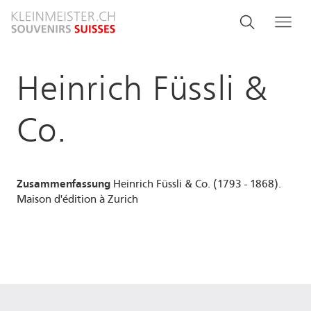
Aller
Search
Rechercher
Me
au
and
contenu
principal
menu
Heinrich Füssli &
navigati
Co.
Zusammenfassung
Heinrich Füssli & Co. (1793 - 1868).
Maison d'édition à Zurich