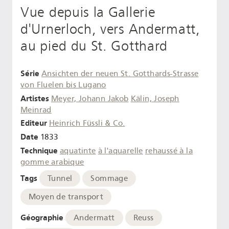
Vue depuis la Gallerie
d'Urnerloch, vers Andermatt,
au pied du St. Gotthard
Série
Ansichten der neuen St. Gotthards-Strasse
von Fluelen bis Lugano
Artistes
Meyer, Johann Jakob
Kälin, Joseph
Meinrad
Editeur
Heinrich Füssli & Co.
Date
1833
Technique
aquatinte
à l'aquarelle
rehaussé à la
gomme arabique
Tags
Tunnel
Sommage
Moyen de transport
Géographie
Andermatt
Reuss