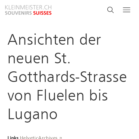
Aller
Search
Rechercher
Me
au
and
contenu
principal
menu
Ansichten der
navigati
neuen St.
Gotthards-Strasse
von Fluelen bis
Lugano
Links
HelveticArchives