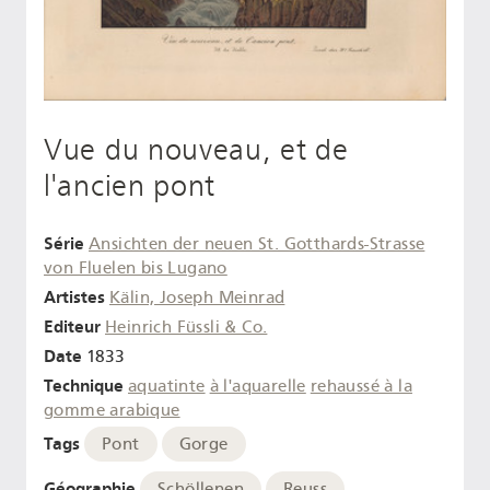
Vue du nouveau, et de
l'ancien pont
Série
Ansichten der neuen St. Gotthards-Strasse
von Fluelen bis Lugano
Artistes
Kälin, Joseph Meinrad
Editeur
Heinrich Füssli & Co.
Date
1833
Technique
aquatinte
à l'aquarelle
rehaussé à la
gomme arabique
Tags
Pont
Gorge
Géographie
Schöllenen
Reuss