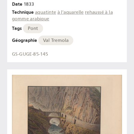
Date
1833
Technique
aquatinte
à l'aquarelle
rehaussé à la
gomme arabique
Tags
Pont
Géographie
Val Tremola
GS-GUGE-85-145