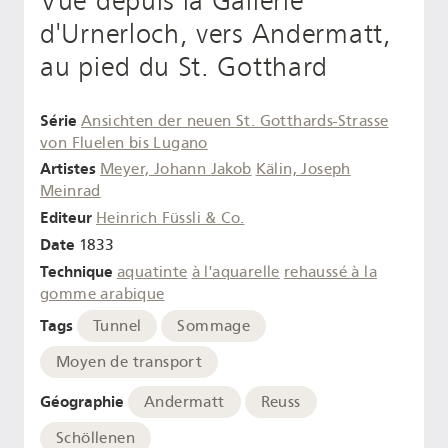
Vue depuis la Gallerie
d'Urnerloch, vers Andermatt,
au pied du St. Gotthard
Série
Ansichten der neuen St. Gotthards-Strasse
von Fluelen bis Lugano
Artistes
Meyer, Johann Jakob
Kälin, Joseph
Meinrad
Editeur
Heinrich Füssli & Co.
Date
1833
Technique
aquatinte
à l'aquarelle
rehaussé à la
gomme arabique
Tags
Tunnel
Sommage
Moyen de transport
Géographie
Andermatt
Reuss
Schöllenen