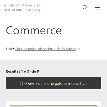
Aller
Search
Rechercher
Me
au
and
contenu
principal
menu
Commerce
navigati
Links
Dictionnaire historique de la Suisse
Résultat 1 à 9 (de 9)
Ouvrir dans une galerie interactive