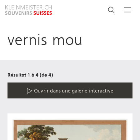
Aller
Search
Rechercher
Me
au
and
contenu
principal
menu
vernis mou
navigati
Résultat 1 à 4 (de 4)
Ouvrir dans une galerie interactive