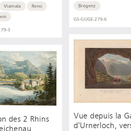
Bregenz
Viamala
Reno
ein
GS-GUGE-279-6
279-3
Vue depuis la Ga
n des 2 Rhins
d'Urnerloch, ver
Reichenau