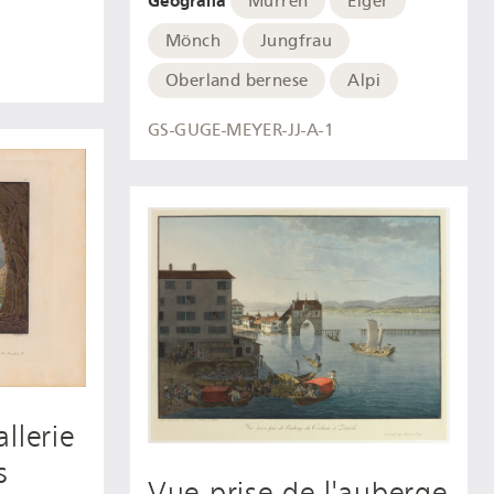
Geografia
Mürren
Eiger
Mönch
Jungfrau
Oberland bernese
Alpi
GS-GUGE-MEYER-JJ-A-1
llerie
s
Vue prise de l'auberge