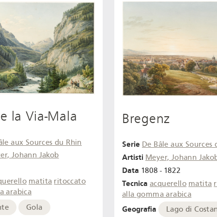
e la Via-Mala
Bregenz
âle aux Sources du Rhin
Serie
De Bâle aux Sources 
er, Johann Jakob
Artisti
Meyer, Johann Jako
Data
1808 - 1822
querello
matita
ritoccato
Tecnica
acquerello
matita
a arabica
alla gomma arabica
nte
Gola
Geografia
Lago di Costa