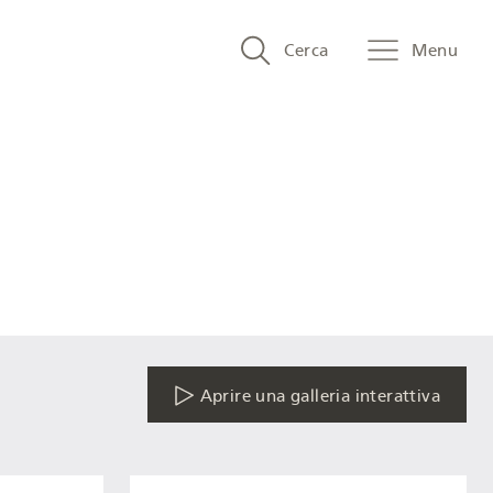
Search
Cerca
Menu
and
menu
navigation
Aprire una galleria interattiva