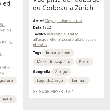
pied
du Corbeau à Zürich
Artisti
Meyer, Johann Jakob
St.
Data
1822
len bis
Tecnica
incisione al tratto
all'acquarello
ritoccato alla biacca di
b
Kälin,
piombo
Tags
Imbarcazione
o.
Mezzi di trasporto
Porto
arello
Geografia
Zurigo
ica
Lago di Zurigo
Limmat
giatura
GS-GUGE-MEYER-JJ-B-1
Reuss