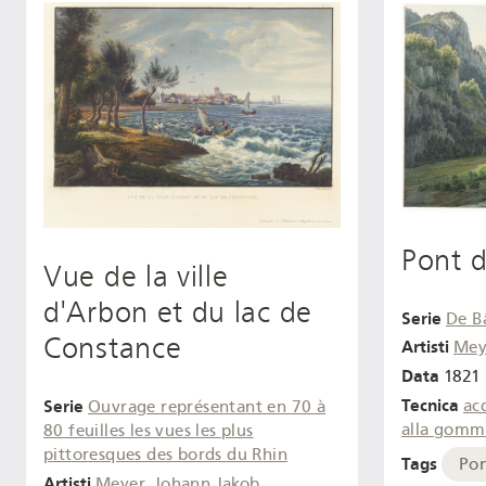
Pont d
Vue de la ville
d'Arbon et du lac de
Serie
De B
Constance
Artisti
Mey
Data
1821
Tecnica
Serie
ac
Ouvrage représentant en 70 à
alla gomm
80 feuilles les vues les plus
pittoresques des bords du Rhin
Tags
Po
Artisti
Meyer, Johann Jakob