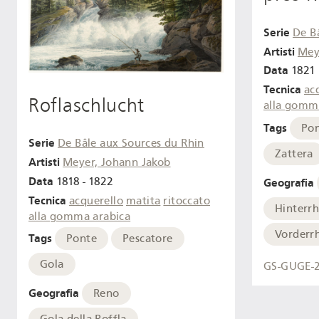
Serie
De B
Artisti
Mey
Data
1821
Tecnica
ac
Roflaschlucht
alla gomm
Tags
Po
Serie
De Bâle aux Sources du Rhin
Zattera
Artisti
Meyer, Johann Jakob
Data
1818 - 1822
Geografia
Tecnica
acquerello
matita
ritoccato
Hinterrh
alla gomma arabica
Vorderr
Tags
Ponte
Pescatore
Gola
GS-GUGE-
Geografia
Reno