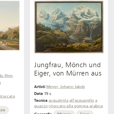
Jungfrau, Mönch und
Eiger, von Mürren aus
du Rhin
b
Artisti
Meyer, Johann Jakob
Data
19 s.
ritoccato
Tecnica
acquatinta
all'acquarello
a
guazzo
ritoccato alla gomma arabica
nza