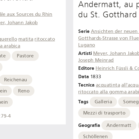
Andermatt, au 
du St. Gotthard
âle aux Sources du Rhin
er, Johann Jakob
Serie
Ansichten der neuen 
Gotthards-Strasse von Flue
querello
matita
ritoccato
Lugano
a arabica
Artisti
Meyer, Johann Jako
nte
Pastore
Joseph Meinrad
Editore
Heinrich Füssli & C
Data
1833
Reichenau
Tecnica
acquatinta
all'acqu
ein
Reno
ritoccato alla gomma arab
Tags
Galleria
Someg
hein
Mezzi di trasporto
279-4
Geografia
Andermatt
Schöllenen