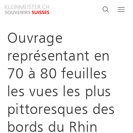
Salta
Search
Cerca
Me
al
and
contenuto
principale
menu
Ouvrage
navigati
représentant en
70 à 80 feuilles
les vues les plus
pittoresques des
bords du Rhin