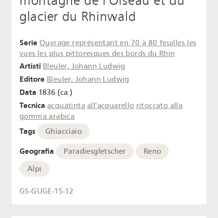
montagne de l'Oiseau et du
glacier du Rhinwald
Serie
Ouvrage représentant en 70 à 80 feuilles les
vues les plus pittoresques des bords du Rhin
Artisti
Bleuler, Johann Ludwig
Editore
Bleuler, Johann Ludwig
Data
1836 (ca.)
Tecnica
acquatinta
all'acquarello
ritoccato alla
gomma arabica
Tags
Ghiacciaio
Geografia
Paradiesgletscher
Reno
Alpi
GS-GUGE-15-12