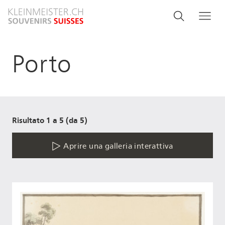
Salta
Search
Cerca
Me
al
and
contenuto
principale
menu
Porto
navigati
Risultato 1 a 5 (da 5)
Aprire una galleria interattiva