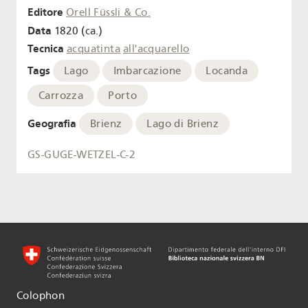
Editore
Orell Füssli & Co.
Data
1820 (ca.)
Tecnica
acquatinta
all'acquarello
Tags
Lago
Imbarcazione
Locanda
Carrozza
Porto
Geografia
Brienz
Lago di Brienz
GS-GUGE-WETZEL-C-2
Colophon