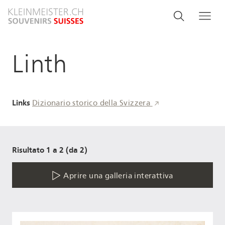
Salta
Search
Cerca
Me
al
and
contenuto
principale
menu
Linth
navigati
Links
Dizionario storico della Svizzera
Risultato 1 a 2 (da 2)
Aprire una galleria interattiva