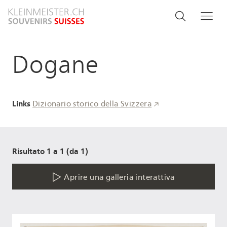
Salta
Search
Cerca
Me
al
and
contenuto
principale
menu
Dogane
navigati
Links
Dizionario storico della Svizzera
Risultato 1 a 1 (da 1)
Aprire una galleria interattiva