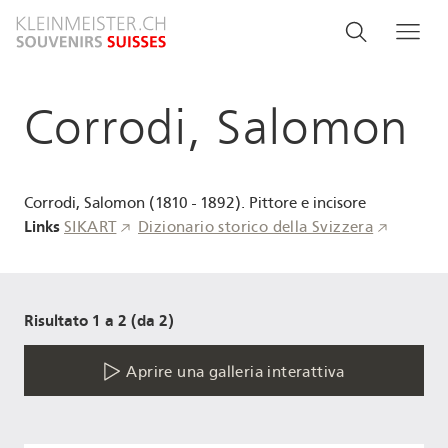
Salta
Search
Cerca
Me
al
and
contenuto
principale
menu
Corrodi, Salomon
navigati
Corrodi, Salomon (1810 - 1892). Pittore e incisore
Links
SIKART
Dizionario storico della Svizzera
Risultato 1 a 2 (da 2)
Aprire una galleria interattiva