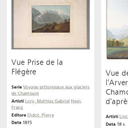
Vue Prise de la
Flégère
Vue de
l'Arve
Serie
Voyage pittoresque aux glaciers
Chamo
de Chamouni
d'aprè
Artisti
Lory, Mathias Gabriel
Hegi,
Franz
Editore
Didot, Pierre
Artisti
Lin
Data
1815
Data
18 s.