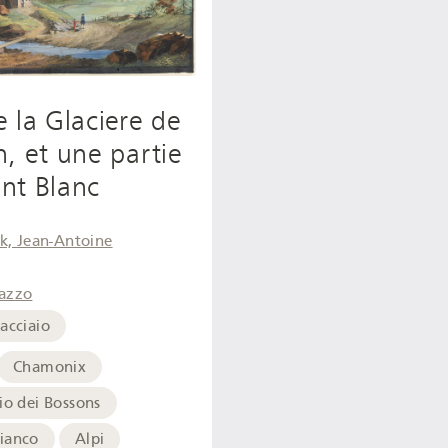
 la Glaciere de
, et une partie
nt Blanc
ck, Jean-Antoine
azzo
acciaio
Chamonix
io dei Bossons
ianco
Alpi