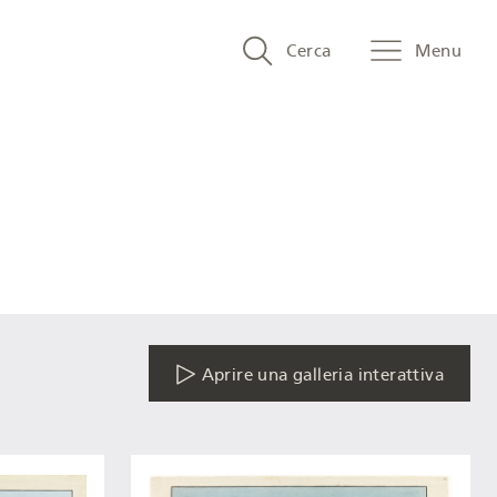
Search
Cerca
Menu
and
menu
navigation
Aprire una galleria interattiva