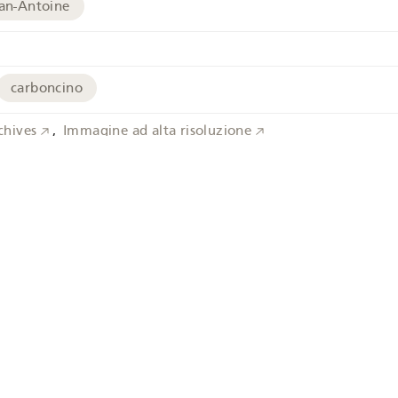
ean-Antoine
carboncino
chives
Immagine ad alta risoluzione
io
letscher
Wetterhorn
Mettenberg
Grindelwald