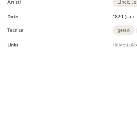
Artisti
Linck, J
Data
1820 (ca.)
Tecnica
gesso
Links
HelveticAr
Tags
Ghiaccia
Geografia
Oberer Grindelwaldgletscher
Unterer Grindelwaldg
Coordinate geografiche
+
−