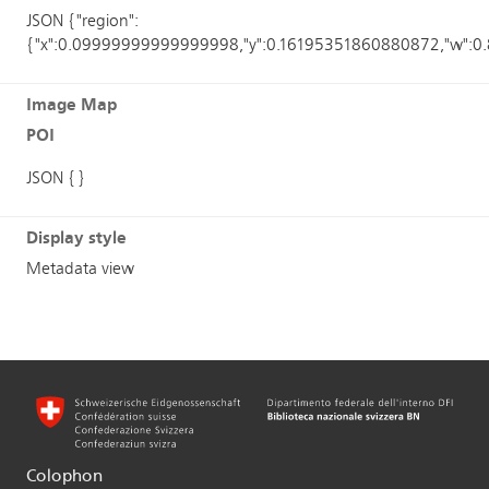
JSON {"region":
{"x":0.09999999999999998,"y":0.16195351860880872,"w":0
Image Map
POI
JSON {}
Display style
Metadata view
Colophon