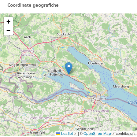
Coordinate geografiche
+
−
Annotations
POI
Leaflet
|
©
OpenStreetMap
contributors