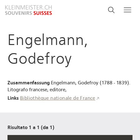
Salta
Search
Cerca
Me
al
and
contenuto
principale
menu
Engelmann,
navigati
Godefroy
Zusammenfassung
Engelmann, Godefroy (1788 - 1839).
Litografo francese, editore,
Links
Bibliothèque nationale de France
Risultato 1 a 1 (da 1)