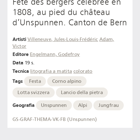
Fête des bergers célébrée en
1808, au pied du château
d’Unspunnen. Canton de Bern
Artisti
Villeneuve, Jules-Louis-Frédéric
Adam,
Victor
Editore
Engelmann, Godefroy
Data
19 s.
Tecnica
litografia a matita
colorato
Tags
Festa
Corno alpino
Lotta svizzera
Lancio della pietra
Geografia
Unspunnen
Alpi
Jungfrau
GS-GRAF-THEMA-VK-FB (Unspunnen)