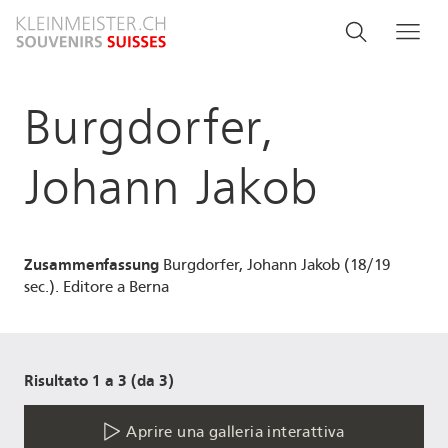
Salta
Search
Cerca
Me
al
and
contenuto
principale
menu
Burgdorfer,
navigati
Johann Jakob
Zusammenfassung
Burgdorfer, Johann Jakob (18/19
sec.). Editore a Berna
Risultato 1 a 3 (da 3)
Aprire una galleria interattiva