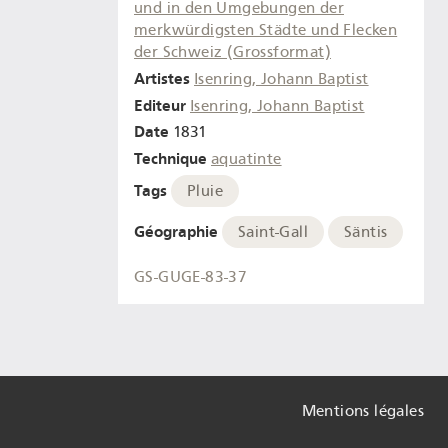
und in den Umgebungen der
merkwürdigsten Städte und Flecken
der Schweiz (Grossformat)
Artistes
Isenring, Johann Baptist
Editeur
Isenring, Johann Baptist
Date
1831
Technique
aquatinte
Tags
Pluie
Géographie
Saint-Gall
Säntis
GS-GUGE-83-37
Mentions légales
Informatio