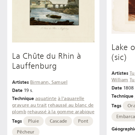
Lake o
La Chûte du Rhin à
(sic)
Lauffenburg
Artistes
Tu
William
Tu
Artistes
Birmann, Samuel
Date
1808
Date
19 s.
Technique
Technique
aquatinte
à l'aquarelle
gravure au trait
rehaussé au blanc de
Tags
Or
plomb
rehaussé à la gomme arabique
Embarca
Tags
Pluie
Cascade
Pont
Géographi
Pêcheur