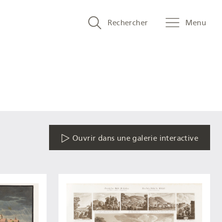
Search
Rechercher
Menu
and
menu
navigation
Ouvrir dans une galerie interactive