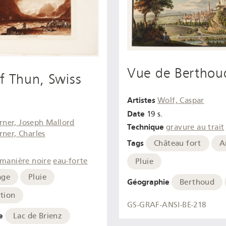
Vue de Berthou
f Thun, Swiss
Artistes
Wolf, Caspar
Date
19 s.
rner, Joseph Mallord
Technique
gravure au trait
rner, Charles
Tags
Château fort
A
manière noire
eau-forte
Pluie
age
Pluie
Géographie
Berthoud
tion
GS-GRAF-ANSI-BE-218
e
Lac de Brienz