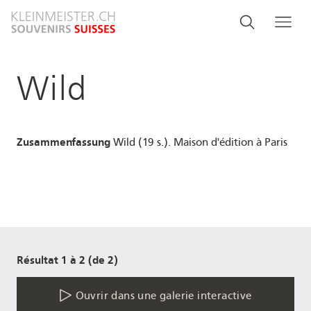
Aller
Search
Rechercher
Me
au
and
contenu
principal
menu
Wild
navigati
Zusammenfassung
Wild (19 s.). Maison d'édition à Paris
Résultat 1 à 2 (de 2)
Ouvrir dans une galerie interactive