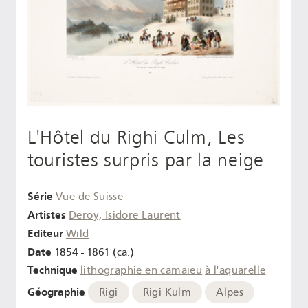
L'Hôtel du Righi Culm, Les
touristes surpris par la neige
Série
Vue de Suisse
Artistes
Deroy, Isidore Laurent
Editeur
Wild
Date
1854 - 1861 (ca.)
Technique
lithographie en camaïeu
à l'aquarelle
Géographie
Rigi
Rigi Kulm
Alpes