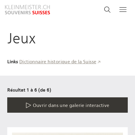
Aller
Search
Rechercher
Me
au
and
contenu
principal
menu
Jeux
navigati
Links
Dictionnaire historique de la Suisse
Résultat 1 à 6 (de 6)
Ouvrir dans une galerie interactive