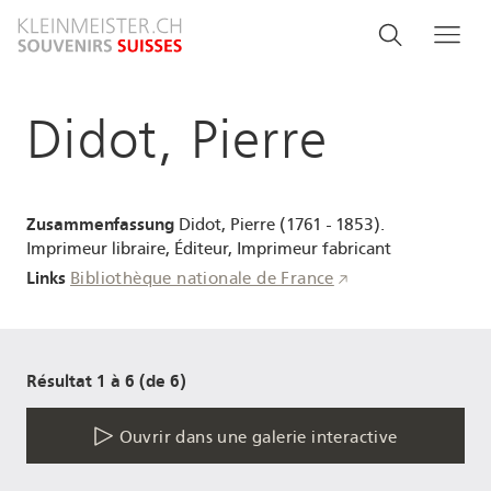
Aller
Search
Rechercher
Me
au
and
contenu
principal
menu
Didot, Pierre
navigati
Zusammenfassung
Didot, Pierre (1761 - 1853).
Imprimeur libraire, Éditeur, Imprimeur fabricant
Links
Bibliothèque nationale de France
Résultat 1 à 6 (de 6)
Ouvrir dans une galerie interactive