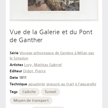
Vue de la Galerie et du Pont
de Ganther
Série
Voyage pittoresque de Genève à Milan par
le Simplon
Artistes
Lory, Mathias Gabriel
Editeur
Didot, Pierre
Date
1811
Technique
aquatinte
gravure au trait
à l'aquarelle
Tags
Calèche
Tunnel
Moyen de transport