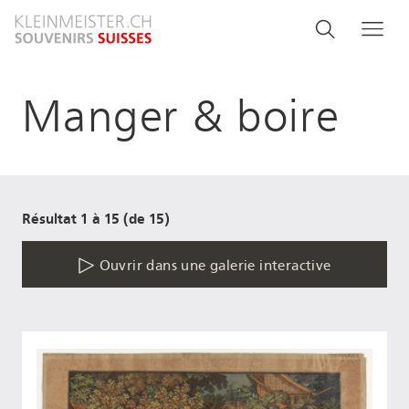
Aller
Search
Rechercher
Me
au
and
contenu
principal
menu
Manger & boire
navigati
Résultat 1 à 15 (de 15)
Ouvrir dans une galerie interactive