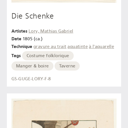
Die Schenke
Artistes
Lory, Mathias Gabriel
Date
1805 (ca.)
Technique
gravure au trait
aquatinte
à l'aquarelle
Tags
Costume folklorique
Manger & boire
Taverne
GS-GUGE-LORY-F-8