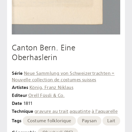
Canton Bern. Eine
Oberhaslerin
Série
Neue Sammlung von Schweizertrachten =
Nouvelle collection de costumes suisses
Artistes
König, Franz Niklaus
Editeur
Orell Füssli & Co.
Date
1811
Technique
gravure au trait
aquatinte
à l'aquarelle
Tags
Costume folklorique
Paysan
Lait