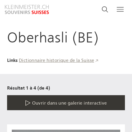
Aller
Search
Rechercher
Me
au
and
contenu
principal
menu
Oberhasli (BE)
navigati
Links
Dictionnaire historique de la Suisse
Résultat 1 à 4 (de 4)
Ouvrir dans une galerie interactive