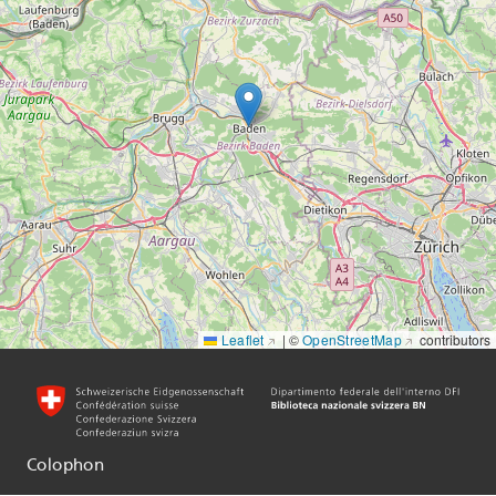
Leaflet
|
©
OpenStreetMap
contributors
Colophon