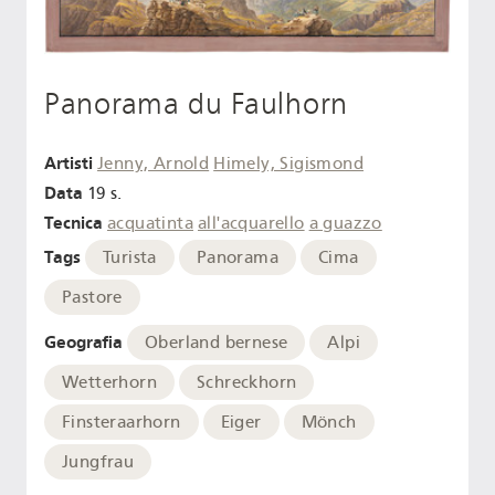
Panorama du Faulhorn
Artisti
Jenny, Arnold
Himely, Sigismond
Data
19 s.
Tecnica
acquatinta
all'acquarello
a guazzo
Tags
Turista
Panorama
Cima
Pastore
Geografia
Oberland bernese
Alpi
Wetterhorn
Schreckhorn
Finsteraarhorn
Eiger
Mönch
Jungfrau