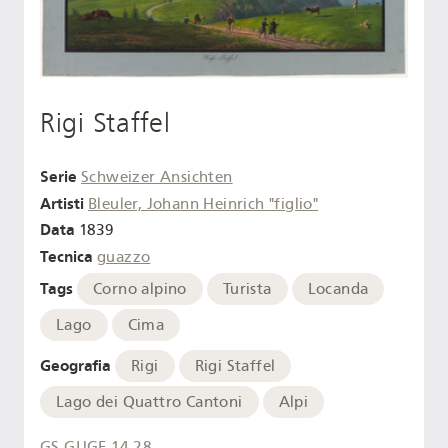
Rigi Staffel
Serie
Schweizer Ansichten
Artisti
Bleuler, Johann Heinrich "figlio"
Data
1839
Tecnica
guazzo
Tags
Corno alpino
Turista
Locanda
Lago
Cima
Geografia
Rigi
Rigi Staffel
Lago dei Quattro Cantoni
Alpi
GS-GUGE-14-28