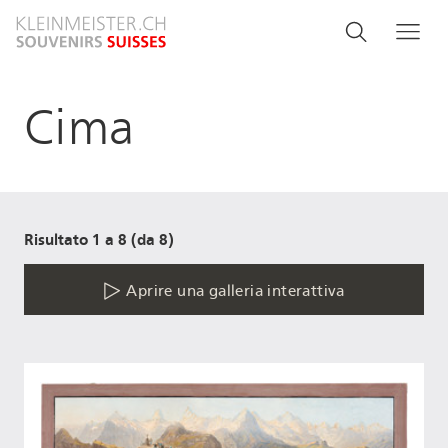
Salta
Search
Cerca
Me
al
and
contenuto
principale
menu
Cima
navigati
Risultato 1 a 8 (da 8)
Aprire una galleria interattiva