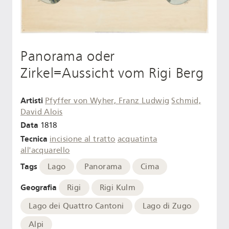
Panorama oder
Zirkel=Aussicht vom Rigi Berg
Artisti
Pfyffer von Wyher, Franz Ludwig
Schmid,
David Alois
Data
1818
Tecnica
incisione al tratto
acquatinta
all'acquarello
Tags
Lago
Panorama
Cima
Geografia
Rigi
Rigi Kulm
Lago dei Quattro Cantoni
Lago di Zugo
Alpi