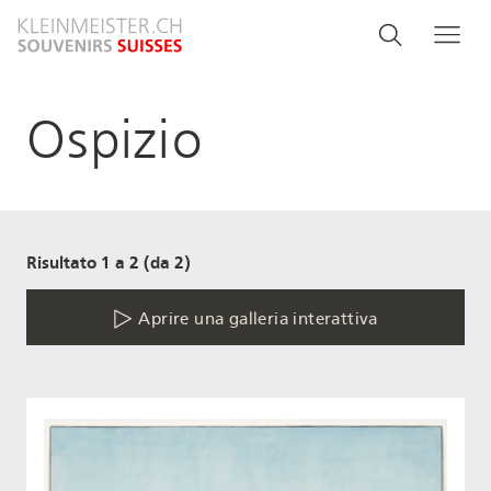
Salta
Search
Cerca
Me
al
and
contenuto
principale
menu
Ospizio
navigati
Risultato 1 a 2 (da 2)
Aprire una galleria interattiva