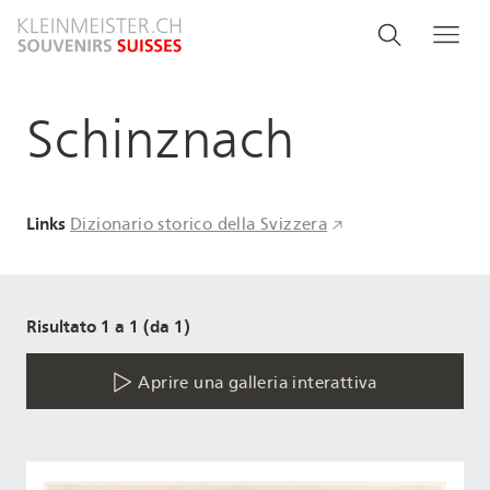
Salta
Search
Cerca
Me
al
and
contenuto
principale
menu
Schinznach
navigati
Links
Dizionario storico della Svizzera
Risultato 1 a 1 (da 1)
Aprire una galleria interattiva