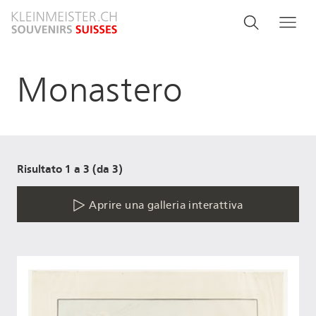
Salta
Search
Cerca
Me
al
and
contenuto
principale
menu
Monastero
navigati
Risultato 1 a 3 (da 3)
Aprire una galleria interattiva