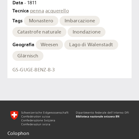
Data
- 1811
Tecnica
penna
acquerello
Tags
Monastero
Imbarcazione
Catastrofe naturale
Inondazione
Geografia
Weesen
Lago di Walenstadt
Glärnisch
GS-GUGE-BENZ-B-3
Colophon