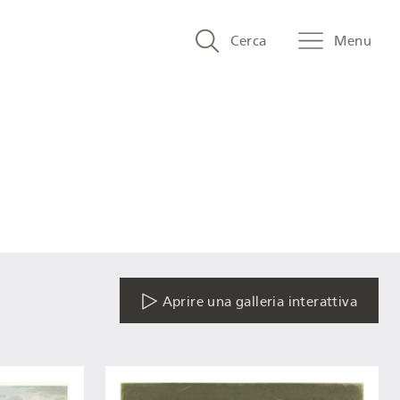
Search
Cerca
Menu
and
menu
navigation
Aprire una galleria interattiva