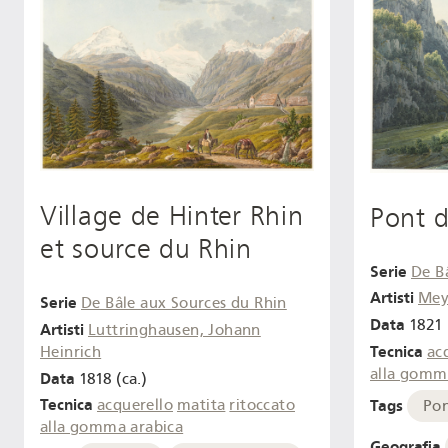
Village de Hinter Rhin
Pont d
et source du Rhin
Serie
De B
Artisti
Mey
Serie
De Bâle aux Sources du Rhin
Data
1821
Artisti
Luttringhausen, Johann
Tecnica
Heinrich
ac
alla gomm
Data
1818 (ca.)
Tecnica
Tags
acquerello
matita
ritoccato
Po
alla gomma arabica
Geografia