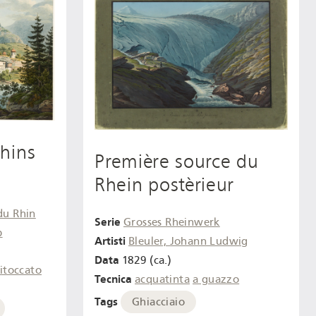
hins
Première source du
Rhein postèrieur
du Rhin
Serie
Grosses Rheinwerk
b
Artisti
Bleuler, Johann Ludwig
Data
1829 (ca.)
ritoccato
Tecnica
acquatinta
a guazzo
Tags
Ghiacciaio