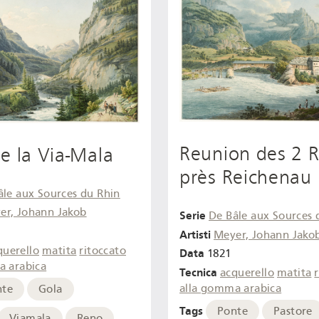
Reunion des 2 R
e la Via-Mala
près Reichenau
âle aux Sources du Rhin
er, Johann Jakob
Serie
De Bâle aux Sources 
Artisti
Meyer, Johann Jako
querello
matita
ritoccato
Data
1821
a arabica
Tecnica
acquerello
matita
alla gomma arabica
nte
Gola
Tags
Ponte
Pastore
Viamala
Reno