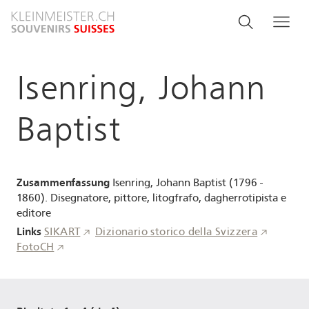
Salta
Search
Cerca
Me
al
and
contenuto
principale
menu
Isenring, Johann
navigati
Baptist
Zusammenfassung
Isenring, Johann Baptist (1796 -
1860). Disegnatore, pittore, litogfrafo, dagherrotipista e
editore
Links
SIKART
Dizionario storico della Svizzera
FotoCH