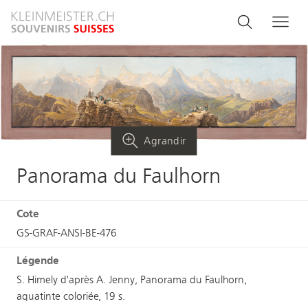
Aller
Search
Rechercher
Me
au
and
contenu
principal
menu
navigati
Agrandir
Panorama du Faulhorn
Cote
GS-GRAF-ANSI-BE-476
Légende
S. Himely d'après A. Jenny, Panorama du Faulhorn,
aquatinte coloriée, 19 s.