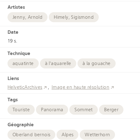
Artistes
Jenny, Arnold
Himely, Sigismond
Date
19 s.
Technique
aquatinte
à l'aquarelle
à la gouache
Liens
HelveticArchives
Image en haute résolution
Tags
Touriste
Panorama
Sommet
Berger
Géographie
Oberland bernois
Alpes
Wetterhorn