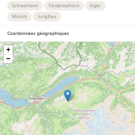
Schreckhorn
Finsteraarhorn
Eiger
Mönch
Jungfrau
Coordonnées géographiques
+
−