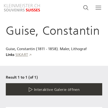
Direkt
Search
Suche
Me
zum
and
Inhalt
menu
Guise, Constantin
navigati
Guise, Constantin (1811 - 1858). Maler, Lithograf
Links
SIKART
Result 1 to 1 (of 1)
Interaktive Galerie öffnen