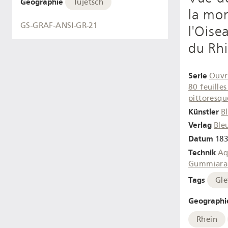
Geographie
Tujetsch
la mo
GS-GRAF-ANSI-GR-21
l'Oise
du Rh
Serie
Ouvr
80 feuilles
pittoresqu
Künstler
B
Verlag
Ble
Datum
183
Technik
Aq
Gummiara
Tags
Gle
Geographi
Rhein