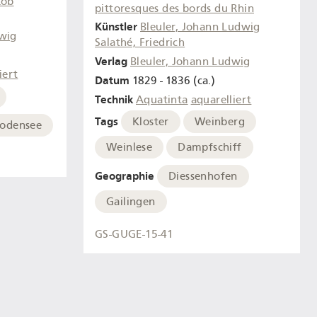
kob
pittoresques des bords du Rhin
Künstler
Bleuler, Johann Ludwig
dwig
Salathé, Friedrich
Verlag
Bleuler, Johann Ludwig
iert
Datum
1829 - 1836 (ca.)
Technik
Aquatinta
aquarelliert
Tags
Kloster
Weinberg
odensee
Weinlese
Dampfschiff
Geographie
Diessenhofen
Gailingen
GS-GUGE-15-41