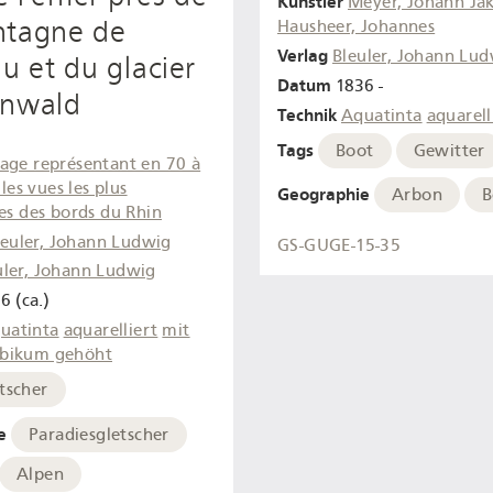
Künstler
Meyer, Johann Ja
ntagne de
Hausheer, Johannes
Verlag
Bleuler, Johann Lu
au et du glacier
Datum
1836 -
inwald
Technik
Aquatinta
aquarell
Tags
Boot
Gewitter
age représentant en 70 à
 les vues les plus
Geographie
Arbon
B
es des bords du Rhin
leuler, Johann Ludwig
GS-GUGE-15-35
uler, Johann Ludwig
6 (ca.)
uatinta
aquarelliert
mit
bikum gehöht
tscher
e
Paradiesgletscher
Alpen