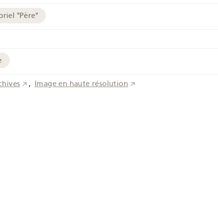
riel "Père"
e
chives
Image en haute résolution
-LORY-B-21
folklorique
Beurre
Lait