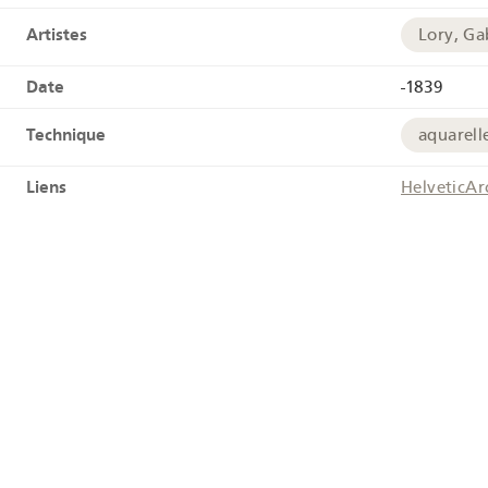
Artistes
Lory, Gab
Date
-1839
Technique
aquarell
Liens
HelveticAr
Ressources associées
GS-GUGE
Tags
Costume 
Géographie
Berne
Coordonnées géographiques
+