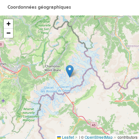
Coordonnées géographiques
+
−
Leaflet
|
©
OpenStreetMap
contributors