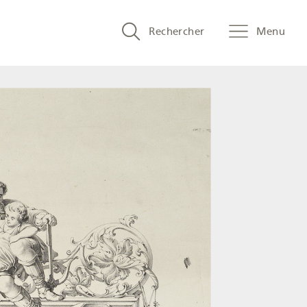
Search
Rechercher
Menu
and
menu
navigation