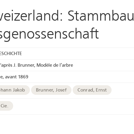
hweizerland: Stammba
sgenossenschaft
ESCHICHTE
d'après J. Brunner, Modèle de l’arbre
ie, avant 1869
ohann Jakob
Brunner, Josef
Conrad, Ernst
Cie.
phie