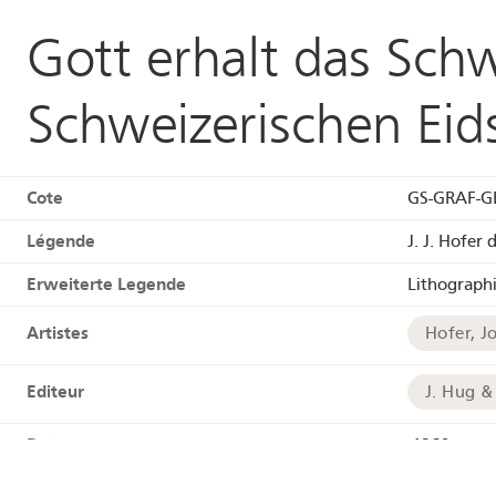
Gott erhalt das Sc
Schweizerischen Eid
Cote
GS-GRAF-G
Légende
J. J. Hofer 
Erweiterte Legende
Lithograph
Artistes
Hofer, J
Editeur
J. Hug & 
Date
-1869
Technique
lithogra