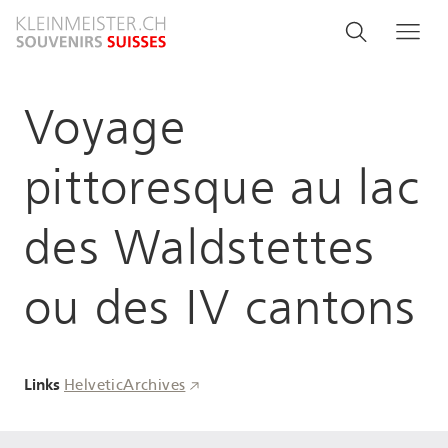
Direkt
Search
Suche
Me
zum
and
Inhalt
menu
Voyage
navigati
pittoresque au lac
des Waldstettes
ou des IV cantons
Links
HelveticArchives