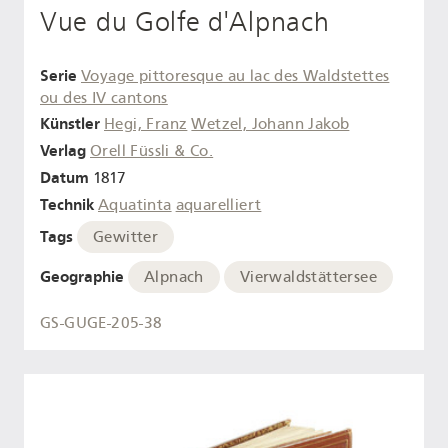
Vue du Golfe d'Alpnach
Serie
Voyage pittoresque au lac des Waldstettes
ou des IV cantons
Künstler
Hegi, Franz
Wetzel, Johann Jakob
Verlag
Orell Füssli & Co.
Datum
1817
Technik
Aquatinta
aquarelliert
Tags
Gewitter
Geographie
Alpnach
Vierwaldstättersee
GS-GUGE-205-38