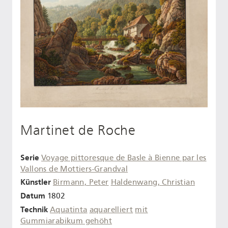
Martinet de Roche
Serie
Voyage pittoresque de Basle à Bienne par les
Vallons de Mottiers-Grandval
Künstler
Birmann, Peter
Haldenwang, Christian
Datum
1802
Technik
Aquatinta
aquarelliert
mit
Gummiarabikum gehöht