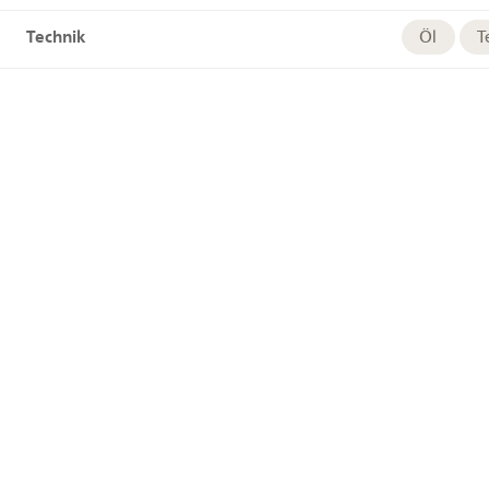
Technik
Öl
T
Links
HelveticAr
Tags
Tracht
Geokoordinaten
+
−