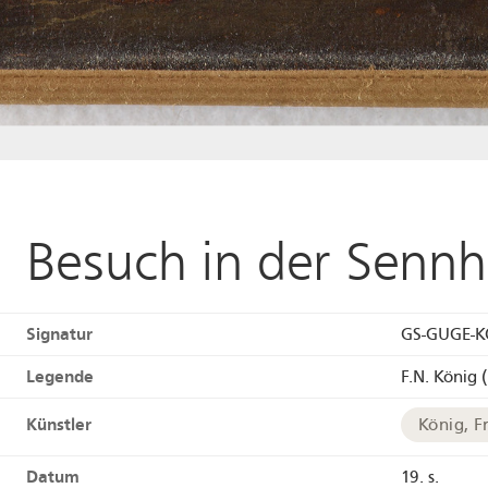
Besuch in der Sennh
Signatur
GS-GUGE-K
Legende
F.N. König 
Künstler
König, F
Datum
19. s.