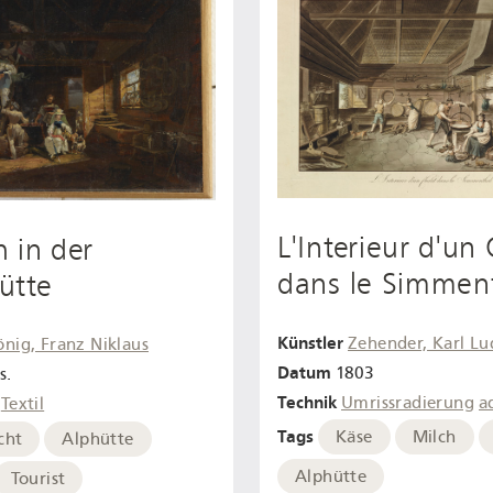
L'Interieur d'un
 in der
dans le Simmen
ütte
Künstler
Zehender, Karl L
önig, Franz Niklaus
Datum
1803
s.
Technik
Umrissradierung
a
Textil
Tags
Käse
Milch
cht
Alphütte
Alphütte
Tourist