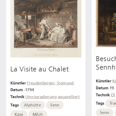
Besuch
Sennh
La Visite au Chalet
Künstler
K
Künstler
Freudenberger, Sigmund
Datum
19. 
Datum
-1794
Technik
Öl
Technik
Umrissradierung
aquarelliert
Tags
Tra
Tags
Alphütte
Senn
Senn
Käse
Milch