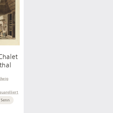
 Chalet
thal
udwig
quarelliert
Senn