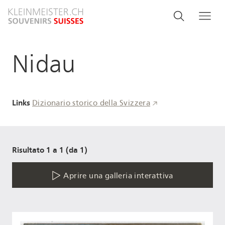
Salta
Search
Cerca
Me
al
and
contenuto
principale
menu
Nidau
navigati
Links
Dizionario storico della Svizzera
Risultato 1 a 1 (da 1)
Aprire una galleria interattiva