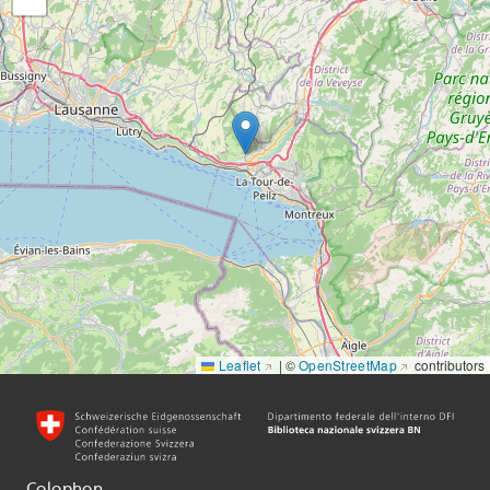
Leaflet
|
©
OpenStreetMap
contributors
Colophon