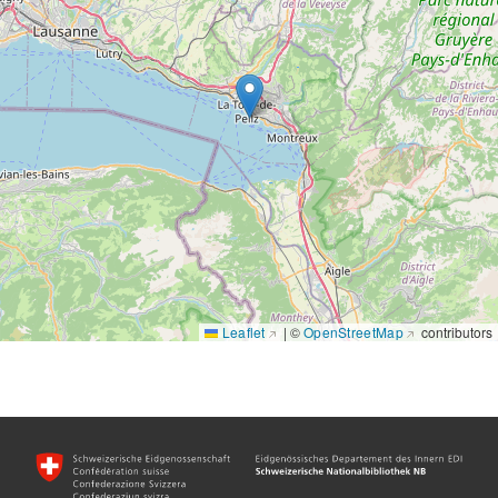
Display style
Metadata view
Leaflet
|
©
OpenStreetMap
contributors