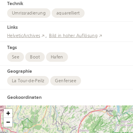
Technik
Umrissradierung
aquarelliert
Links
HelveticArchives
Bild in hoher Auflösung
Tags
See
Boot
Hafen
Geographie
La Tour-de-Peilz
Genfersee
Geokoordinaten
+
−