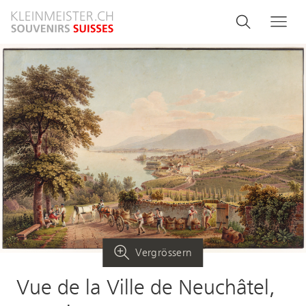
Direkt
Search
Suche
Me
zum
and
Inhalt
menu
navigati
Vergrössern
Vue de la Ville de Neuchâtel,