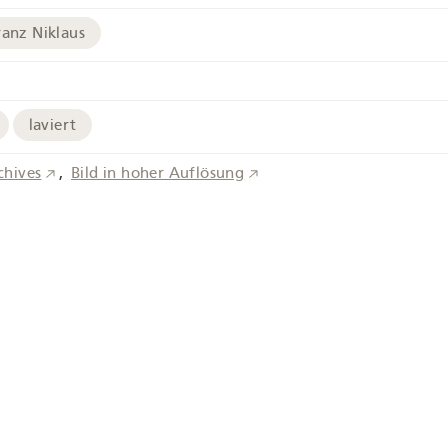
ranz Niklaus
laviert
chives
Bild in hoher Auflösung
aus
Bauer
Garten
ei Interlaken