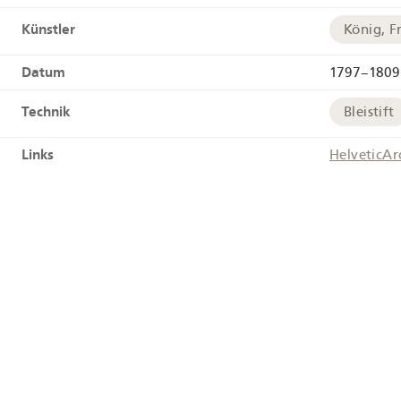
Künstler
König, F
Datum
1797–1809
Technik
Bleistift
Links
HelveticAr
Tags
Bauernh
Geographie
Matten b
Geokoordinaten
+
−