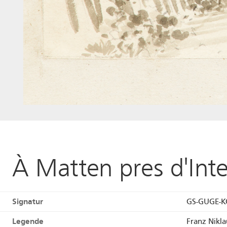
À Matten pres d'Int
Signatur
GS-GUGE-K
Legende
Franz Nikla