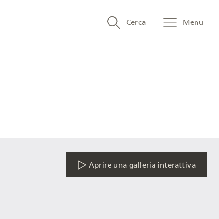
Search
Cerca
Menu
and
menu
navigation
Aprire una galleria interattiva