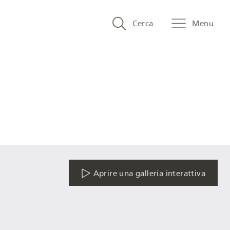
Search
Cerca
Menu
and
menu
navigation
Aprire una galleria interattiva