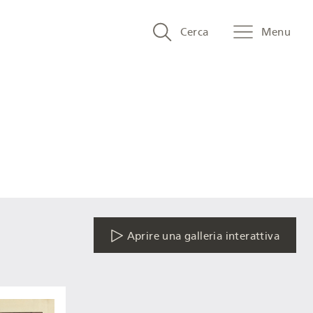
Search
Cerca
Menu
and
menu
navigation
Aprire una galleria interattiva