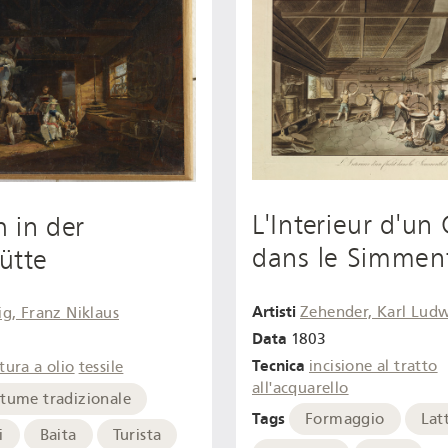
L'Interieur d'un
 in der
dans le Simmen
ütte
Artisti
Zehender, Karl Lud
g, Franz Niklaus
Data
1803
Tecnica
incisione al tratto
tura a olio
tessile
all'acquarello
tume tradizionale
Tags
Formaggio
Lat
i
Baita
Turista