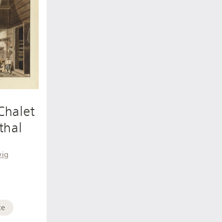
 Chalet
thal
wig
te