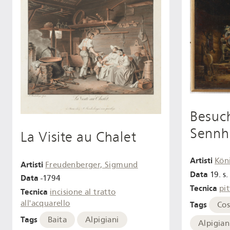
Besuch
Sennh
La Visite au Chalet
Artisti
Köni
Artisti
Freudenberger, Sigmund
Data
19. s.
Data
-1794
Tecnica
pit
Tecnica
incisione al tratto
all'acquarello
Tags
Cos
Tags
Baita
Alpigiani
Alpigian